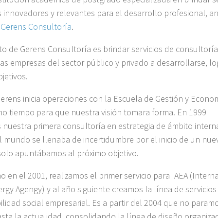
 innovadores y relevantes para el desarrollo profesional, a
e
Gerens Consultoría
.
to de Gerens Consultoría es brindar servicios de consultorí
as empresas del sector público y privado a desarrollarse, lo
bjetivos.
erens inicia operaciones con la Escuela de Gestión y Econo
o tiempo para que nuestra visión tomara forma. En 1999
 nuestra primera consultoría en estrategia de ámbito intern
l mundo se llenaba de incertidumbre por el inicio de un nuev
solo apuntábamos al próximo objetivo.
o en el 2001, realizamos el primer servicio para IAEA (Intern
rgy Agengy) y al año siguiente creamos la línea de servicios
lidad social empresarial. Es a partir del 2004 que no param
asta la actualidad, consolidando la línea de diseño organiza