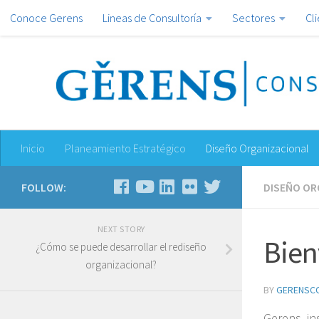
Conoce Gerens
Lineas de Consultoría
Sectores
Cl
Inicio
Planeamiento Estratégico
Diseño Organizacional
FOLLOW:
DISEÑO OR
NEXT STORY
Bien
¿Cómo se puede desarrollar el rediseño
organizacional?
BY
GERENSC
Gerens, in