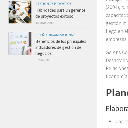
GESTIÓN DE PROYECTOS
(2004), fu
Habilidades para un gerente
capacitaci
de proyectos exitoso
gestión mi
15 MAR, 2018
llegó en e
DISEÑO ORGANIZACIONAL
empresas 
Beneficios de los principales
indicadores de gestión de
Gerens Con
negocios
Desarrollo
9 MAR, 2018
Relaciones
Economía y
Plan
Elabora
Diagnó