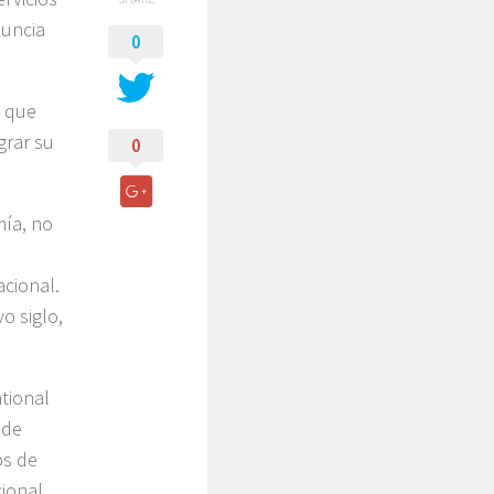
nuncia
0
a que
grar su
0
mía, no
acional.
o siglo,
ational
 de
os de
cional