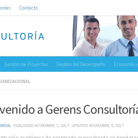
ientes
Contacto
Gestión de Proyectos
Gestión del Desempeño
Economía y 
GANIZACIONAL
venido a Gerens Consultorí
ONSUL
· PUBLISHED
NOVIEMBRE 7, 2017
· UPDATED
NOVIEMBRE 9, 2017
stitución académica de postgrado especializada en brindar se