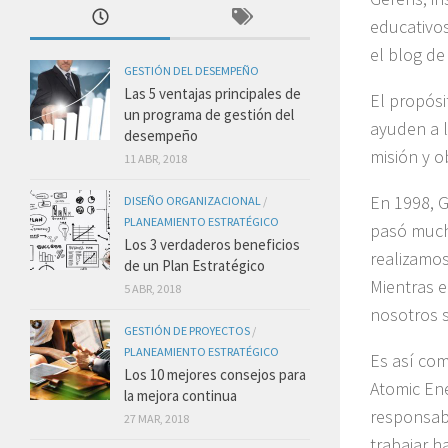
educativos
el blog d
GESTIÓN DEL DESEMPEÑO
Las 5 ventajas principales de
El propósi
un programa de gestión del
ayuden a l
desempeño
misión y o
11 ABR, 2018
En 1998, G
DISEÑO ORGANIZACIONAL
/
PLANEAMIENTO ESTRATÉGICO
pasó much
Los 3 verdaderos beneficios
realizamos
de un Plan Estratégico
Mientras e
5 ABR, 2018
nosotros 
GESTIÓN DE PROYECTOS
/
PLANEAMIENTO ESTRATÉGICO
Es así com
Los 10 mejores consejos para
Atomic Ene
la mejora continua
responsabi
27 MAR, 2018
trabajar h