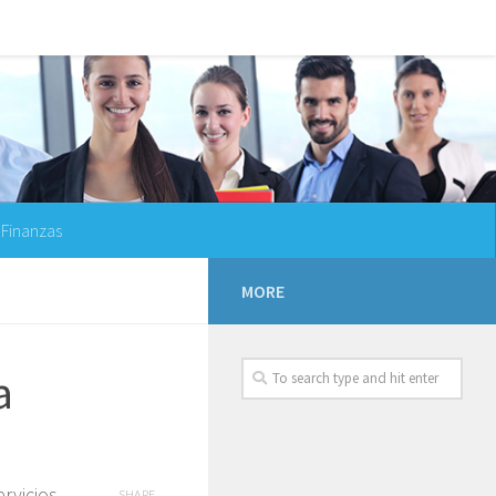
Finanzas
MORE
a
rvicios
SHARE