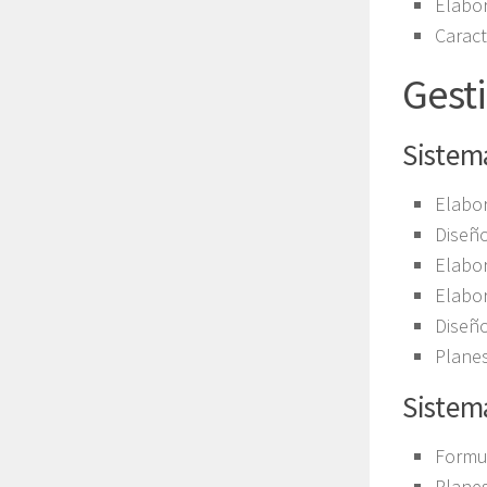
Elabo
Caract
Gest
Sistem
Elabor
Diseño
Elabor
Elabor
Diseño
Planes
Sistema
Formul
Planes