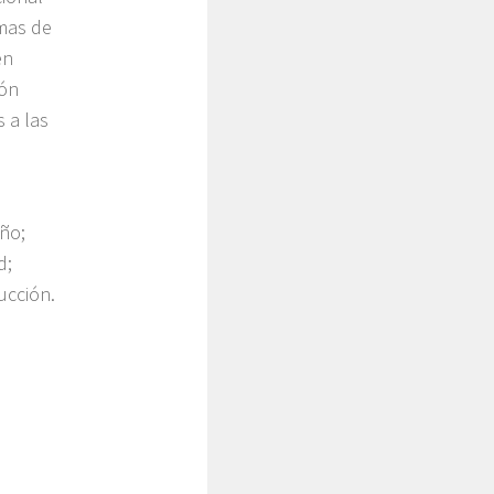
amas de
en
ión
 a las
ño;
d;
ucción.