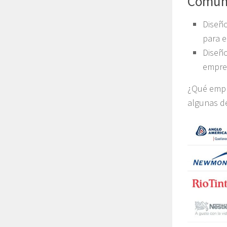
Comuni
Diseño
para e
Diseño
empres
¿Qué empre
algunas d