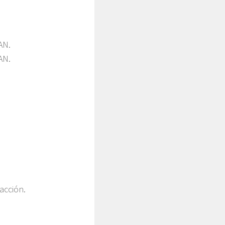
AN.
AN.
acción.