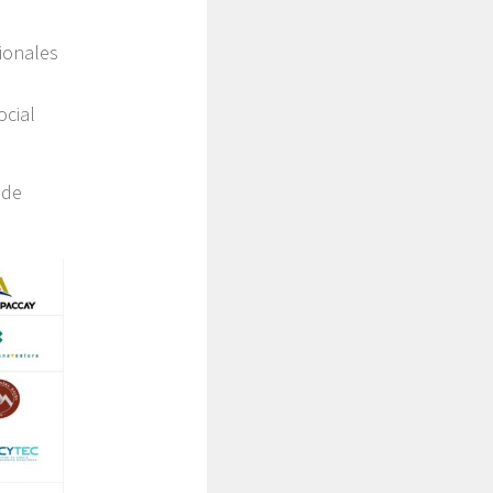
cionales
ocial
 de