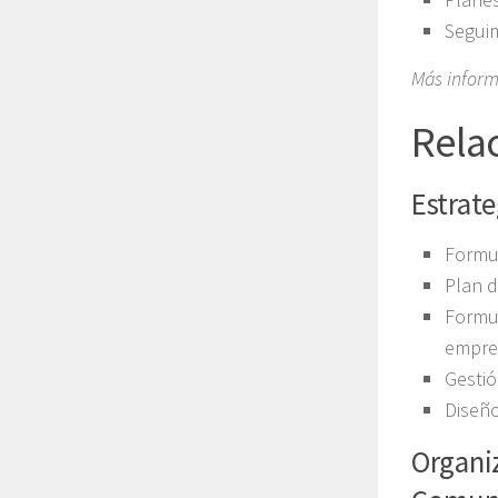
Seguim
Más infor
Rela
Estrat
Formul
Plan d
Formul
empres
Gestió
Diseñ
Organi