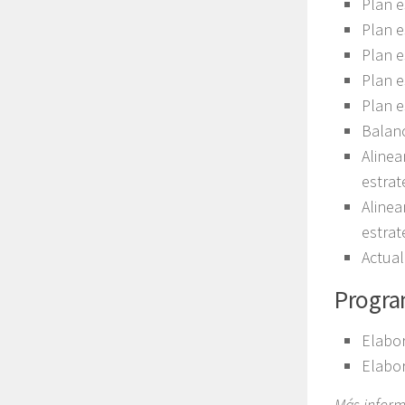
Plan e
Plan e
Plan e
Plan e
Plan e
Balan
Alinea
estrat
Alinea
estrat
Actual
Program
Elabor
Elabor
Más infor