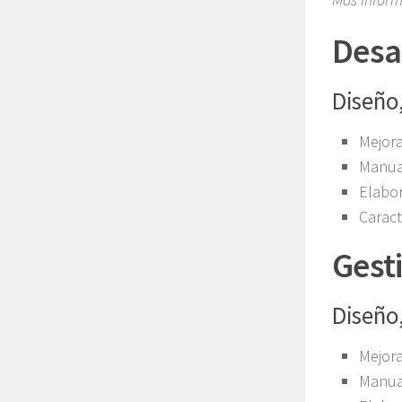
Desa
Diseño
Mejora
Manua
Elabo
Caract
Gest
Diseño
Mejora
Manua