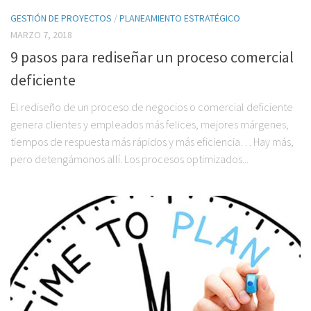
GESTIÓN DE PROYECTOS
/
PLANEAMIENTO ESTRATÉGICO
MARZO 7, 2018
9 pasos para rediseñar un proceso comercial
deficiente
El rediseño de un proceso de negocios o comercial deficiente
genera clientes y empleados más felices, mejores márgenes,
tiempos de respuesta más rápidos y más eficiencia… Hay más,
pero detengámonos allí. Los procesos optimizados...