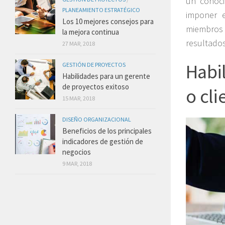
un conoci
PLANEAMIENTO ESTRATÉGICO
imponer e
Los 10 mejores consejos para
miembros 
la mejora continua
resultado
27 MAR, 2018
Habil
GESTIÓN DE PROYECTOS
Habilidades para un gerente
de proyectos exitoso
o cli
15 MAR, 2018
DISEÑO ORGANIZACIONAL
Beneficios de los principales
indicadores de gestión de
negocios
9 MAR, 2018