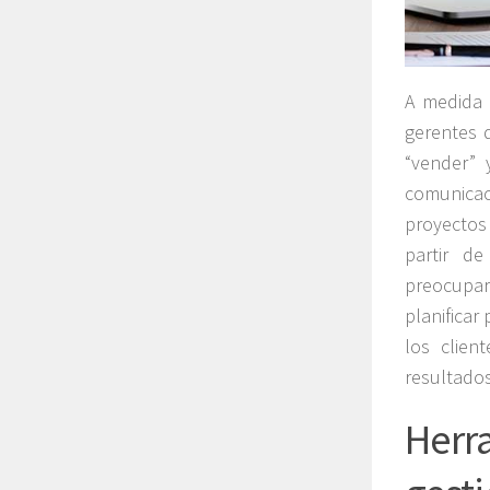
A medida 
gerentes 
“vender” 
comunica
proyectos 
partir d
preocupar
planificar
los clien
resultados
Herra