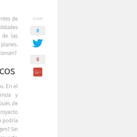
entes de
SHARE
lidades
0
 de las
 planes.
cionan?
0
icos
s. En el
encia y
spués de
proyecto
o podría
gen? Sin