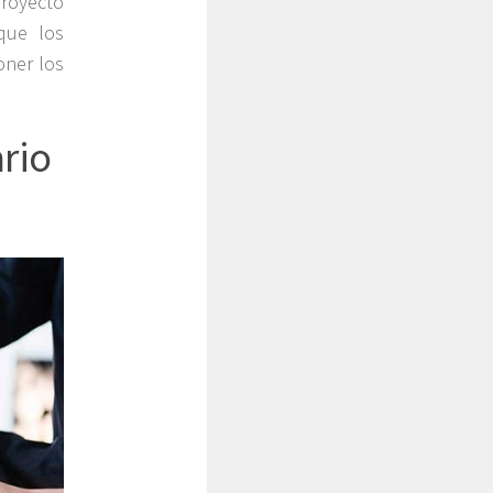
royecto
que los
oner los
ario