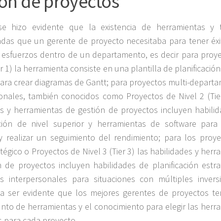
ión de proyectos
e hizo evidente que la existencia de herramientas y t
adas que un gerente de proyecto necesitaba para tener éxi
esfuerzos dentro de un departamento, es decir para proy
ier 1) la herramienta consiste en una plantilla de planificació
ara crear diagramas de Gantt; para proyectos multi-depart
onales, también conocidos como Proyectos de Nivel 2 (Tier
es y herramientas de gestión de proyectos incluyen habili
ión de nivel superior y herramientas de software para 
y realizar un seguimiento del rendimiento; para los proy
atégico o Proyectos de Nivel 3 (Tier 3) las habilidades y herr
 de proyectos incluyen habilidades de planificación estra
es interpersonales para situaciones con múltiples inversi
 ser evidente que los mejores gerentes de proyectos te
nto de herramientas y el conocimiento para elegir las herr
 para cada proyecto.