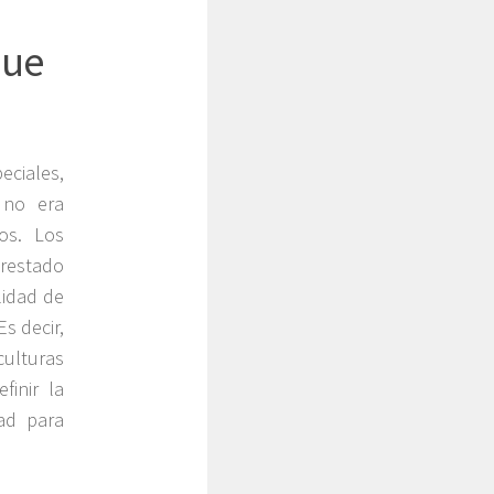
que
eciales,
 no era
os. Los
restado
lidad de
s decir,
ulturas
finir la
ad para