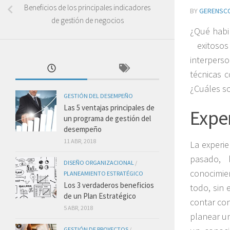
Beneficios de los principales indicadores
BY
GERENSC
de gestión de negocios
¿Qué habi
exitosos
interpers
técnicas c
¿Cuáles s
GESTIÓN DEL DESEMPEÑO
Las 5 ventajas principales de
Expe
un programa de gestión del
desempeño
11 ABR, 2018
La experie
pasado, 
DISEÑO ORGANIZACIONAL
/
conocimien
PLANEAMIENTO ESTRATÉGICO
Los 3 verdaderos beneficios
todo, sin 
de un Plan Estratégico
contar co
5 ABR, 2018
planear un
GESTIÓN DE PROYECTOS
/