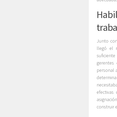
Habi
traba
Junto con
llegó el 
suficient
gerentes 
personal a
determinar
necesitab
efectivas
asignació
construir 