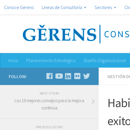
Conoce Gerens
Lineas de Consultoría
Sectores
Cl
Inicio
Planeamiento Estratégico
Diseño Organizacional
FOLLOW:
GESTIÓN D
NEXT STORY
Habi
Los 10 mejores consejos para la mejora
continua
exit
PREVIOUS STORY