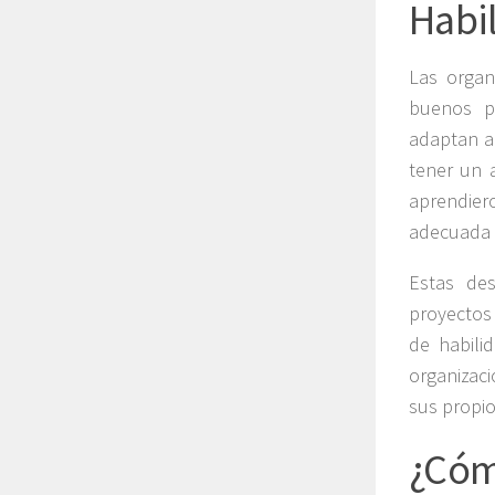
Habi
Las organ
buenos pa
adaptan al
tener un a
aprendie
adecuada g
Estas des
proyectos 
de habili
organizac
sus propio
¿Cóm