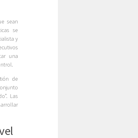
ue sean
icas se
alista y
ecutivos
tar una
ntrol.
tión de
conjunto
o”. Las
arrollar
vel