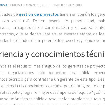
ONSUL
· PUBLISHED
MARZO 15, 2018
· UPDATED
ABRIL 2, 2018
lidades de
gestión de proyectos
tienen en común los ger
 con este rol? Existen rasgos de personalidad, habi
onales, la capacidad de comunicación y el conocimiento
orrectas, que se deben usar en las diversas etapas de los
on las habilidades de un gerente de proyectos y cómo evolu
riencia y conocimientos técn
ncia es el requisito más antiguo de los gerentes de proyecto
las organizaciones solo requerían una sólida experi
tos técnicos para contratar a un gerente de este tipo. De
experiencia ni conocimientos, ¿cómo podría un gerente de 
n el respeto y lograr el mejor desempeño del equipo? ¿Cóm
a solución técnica sólida o resolver los problemas que sur