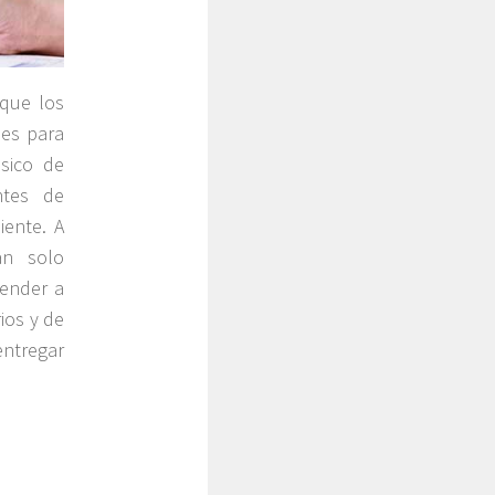
 que los
les para
ásico de
ntes de
iente. A
an solo
render a
ios y de
ntregar