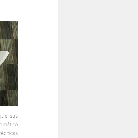
 que sus
tomático
técnicas