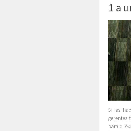
1 a u
Si las ha
gerentes 
para el éx