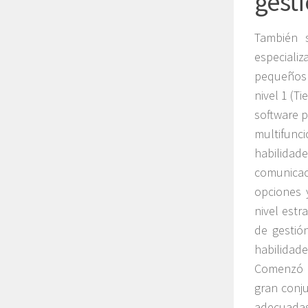
gest
También s
especializ
pequeños 
nivel 1 (T
software p
multifunci
habilidad
comunicac
opciones 
nivel estr
de gestión
habilidad
Comenzó a
gran conju
adecuadas