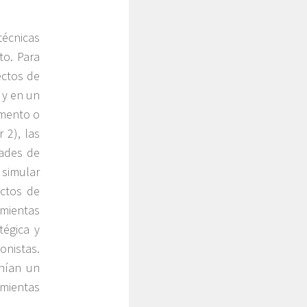
écnicas
to. Para
ectos de
n y en un
amento o
 2), las
dades de
simular
ectos de
amientas
tégica y
onistas.
nían un
amientas