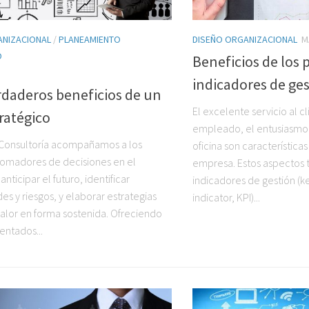
ANIZACIONAL
/
PLANEAMIENTO
DISEÑO ORGANIZACIONAL
M
O
Beneficios de los 
indicadores de ge
rdaderos beneficios de un
El excelente servicio al cl
ratégico
empleado, el entusiasmo y
Consultoría acompañamos a los
oficina son característica
tomadores de decisiones en el
empresa. Estos aspectos 
nticipar el futuro, identificar
indicadores de gestión (
s y riesgos, y elaborar estrategias
indicator, KPI)...
valor en forma sostenida. Ofreciendo
ientados...