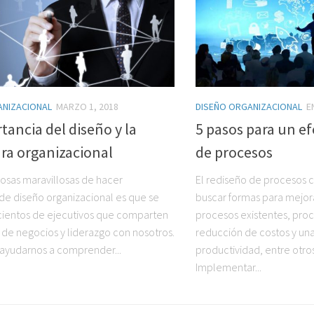
ANIZACIONAL
MARZO 1, 2018
DISEÑO ORGANIZACIONAL
E
tancia del diseño y la
5 pasos para un ef
ra organizacional
de procesos
cosas maravillosas de hacer
El rediseño de procesos c
 de diseño organizacional es que se
buscar formas para mejor
ientos de ejecutivos que comparten
procesos existentes, pro
s de negocios y liderazgo con nosotros.
reducción de costos y un
ayudarnos a comprender...
productividad, entre otros
Implementar...