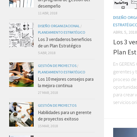
desempeño
11 ABR, 2018
DISEÑO ORG
ESTRATÉGIC
DISEÑO ORGANIZACIONAL
/
ABRIL 5, 2018
PLANEAMIENTO ESTRATÉGICO
Los 3 verdaderos beneficios
Los 3 ve
de un Plan Estratégico
Plan Est
5 ABR, 2018
En GERENS 
GESTIÓN DE PROYECTOS
/
gerentes y 
PLANEAMIENTO ESTRATÉGICO
Los 10 mejores consejos para
proceso de a
la mejora continua
oportunidade
27 MAR, 2018
para crear 
servicios or
GESTIÓN DE PROYECTOS
Habilidades para un gerente
de proyectos exitoso
15 MAR, 2018