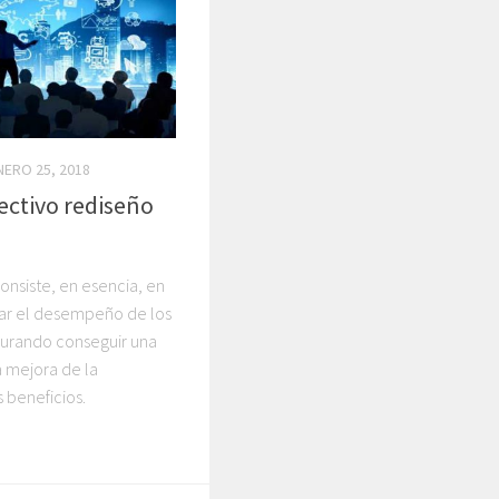
NERO 25, 2018
ectivo rediseño
onsiste, en esencia, en
ar el desempeño de los
curando conseguir una
a mejora de la
 beneficios.