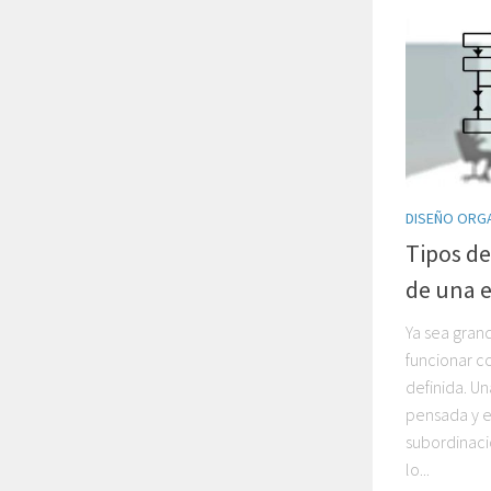
DISEÑO ORG
Tipos de
de una 
Ya sea gra
funcionar c
definida. U
pensada y e
subordinaci
lo...