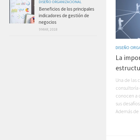
DISEÑO ORGANIZACIONAL
Beneficios de los principales
indicadores de gestión de
negocios
9 MAR, 2018
DISEÑO ORG
La impor
estructu
Una de las 
consultoría
conocen a c
sus desafío
Además de 