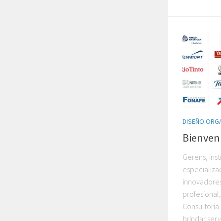
DISEÑO ORG
Bienven
Gerens, ins
especializa
innovadores
profesional
Consultoría.
brindar serv