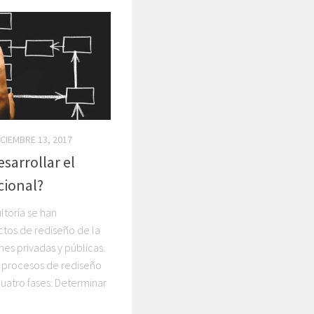
ICIEMBRE 13, 2017
sarrollar el
cional?
toría se han
tos de rediseño de la
nes privadas y públicas.
s procesos de rediseño
cuatro fases: Determinar