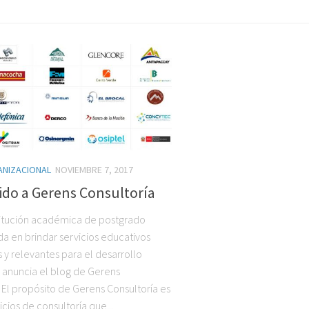
ANIZACIONAL
NOVIEMBRE 7, 2017
ido a Gerens Consultoría
titución académica de postgrado
da en brindar servicios educativos
 y relevantes para el desarrollo
, anuncia el blog de Gerens
 El propósito de Gerens Consultoría es
icios de consultoría que...