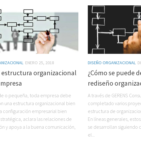
ANIZACIONAL
ENERO 25, 2018
DISEÑO ORGANIZACIONAL
D
 estructura organizacional
¿Cómo se puede de
empresa
rediseño organiza
nde o pequeña, toda empresa debe
A través de GERENS Consul
on una estructura organizacional bien
completado varios proyec
na configuración empresarial bien
estructura de organizacio
stratégica, aclara las relaciones de
En líneas generales, esto
ón y apoya a la buena comunicación,
se desarrollan siguiendo 
el...