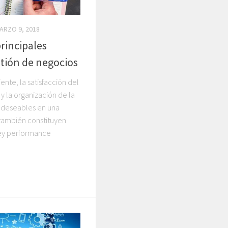
ARZO 9, 2018
principales
stión de negocios
iente, la satisfacción del
 la organización de la
s deseables en una
también constituyen
key performance