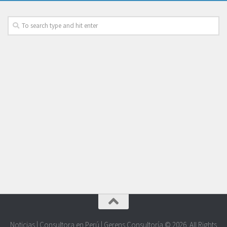
Noticias | Consultora en Perú | Gerens Consultoría © 2026. All Rights