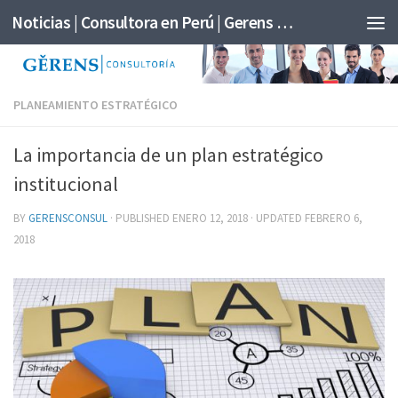
Noticias | Consultora en Perú | Gerens Consultoría
PLANEAMIENTO ESTRATÉGICO
La importancia de un plan estratégico
institucional
BY
GERENSCONSUL
· PUBLISHED
ENERO 12, 2018
· UPDATED
FEBRERO 6,
2018