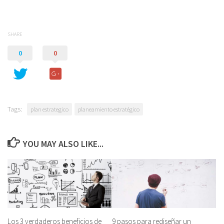
SHARE
0
0
Tags:
plan estrategico
planeamiento estratégico
YOU MAY ALSO LIKE...
Los 3 verdaderos beneficios de
9 pasos para rediseñar un