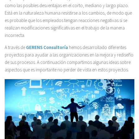
como las posibles desventajas en el corto, mediano y largo plazo.
Está en la naturaleza humana resistirse a los cambios, de modo que
es probable que los empleados tengan reacciones negativas si se
realizan modificaciones significativas en el trabajo de la manera
incorrecta.
A través de
GERENS Consultoría
hemos desarrollado diferentes
proyectos para ayudar a las organizaciones en la mejora y rediseño
de sus procesos. A continuación compartimos algunas ideas sobre
aspectos que es importante no perder de vista en estos proyectos.